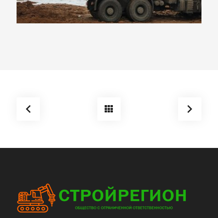
Строительство средней
общеобразовательной
школы на 1224 учащихся,
пр. Чулман г. Набережные
Челны»