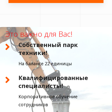
Это
важно
для
Вас!
Собственный парк
техники!
На балансе 22 единицы
Квалифицированные
специалисты!
Корпоративное обучение
сотрудников