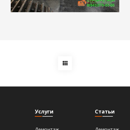
Демонтаж взлетно-
посадочной полосы
аэропорта г.
Минеральные Воды.
Услуги
Статьи
Демонтаж,
Демонтаж