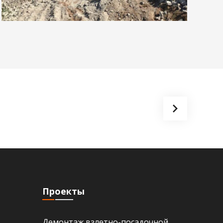
Переработка бетонного
боя во вторичный
щебень.
Проекты
Демонтаж взлетно-посадочной