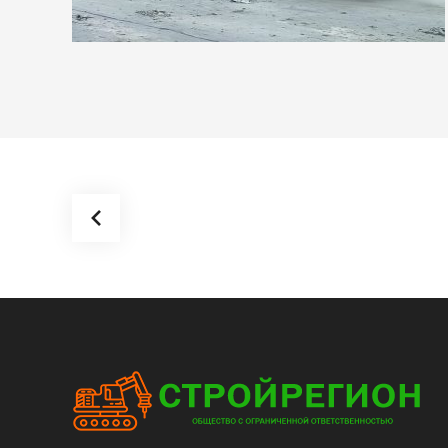
Реконструкция перрона и
взлетно-посадочной
полосы аэропорта
Емельяново г.
Красноярск.