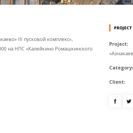
PROJECT
аево» III пусковой комплекс»,
Project:
000 на НПС «Калейкино Ромашкинского
«Азнакаев
Category:
Client: