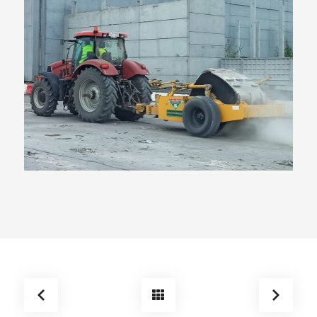
Реконструкция перрона и
взлетно-посадочной
полосы аэропорта
Емельяново г. Красноярск.