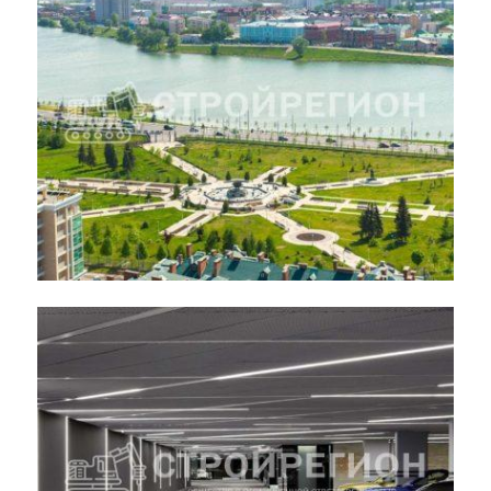
к колокольне Зилантового
монастыря
Парк 1000 — летия г. Казани