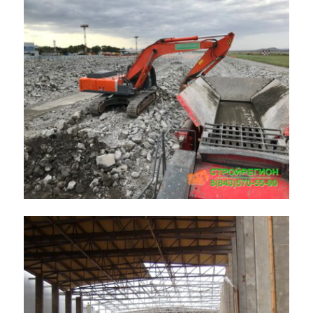
Болгарская исламская академия
и Отель Kol Gali Resort & Spa
Демонтаж взлетно-посадочной
полосы аэропорта Кольцово г.
Екатеринбург